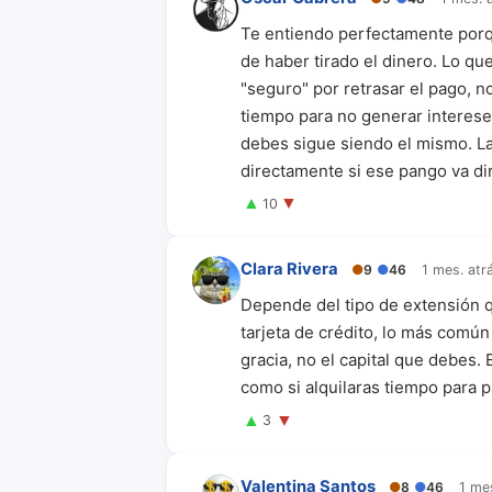
Te entiendo perfectamente porqu
de haber tirado el dinero. Lo q
"seguro" por retrasar el pago, n
tiempo para no generar interese
debes sigue siendo el mismo. La
directamente si ese pango va dir
▲
▼
10
Clara Rivera
●
9
●
46
1 mes. atr
Depende del tipo de extensión q
tarjeta de crédito, lo más común
gracia, no el capital que debes.
como si alquilaras tiempo para p
▲
▼
3
Valentina Santos
●
8
●
46
1 me