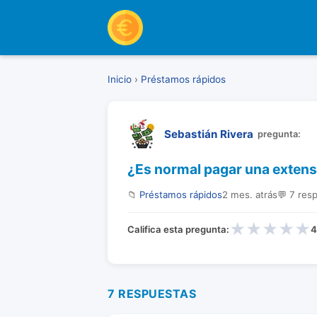
Inicio
›
Préstamos rápidos
Sebastián Rivera
pregunta:
¿Es normal pagar una extensi
📁
Préstamos rápidos
2 mes. atrás
💬 7 res
★
★
★
★
★
Califica esta pregunta:
4
7 RESPUESTAS