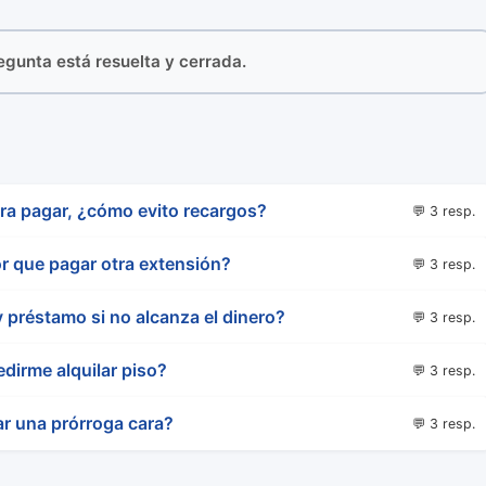
regunta está resuelta y cerrada.
ara pagar, ¿cómo evito recargos?
💬 3 resp.
r que pagar otra extensión?
💬 3 resp.
 préstamo si no alcanza el dinero?
💬 3 resp.
edirme alquilar piso?
💬 3 resp.
r una prórroga cara?
💬 3 resp.