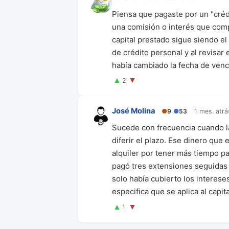
Piensa que pagaste por un "créd
una comisión o interés que comp
capital prestado sigue siendo el
de crédito personal y al revisar 
había cambiado la fecha de venc
▲
▼
2
José Molina
●
9
●
53
1 mes. atrá
Sucede con frecuencia cuando l
diferir el plazo. Ese dinero que
alquiler por tener más tiempo pa
pagó tres extensiones seguidas e
solo había cubierto los interese
especifica que se aplica al capit
▲
▼
1