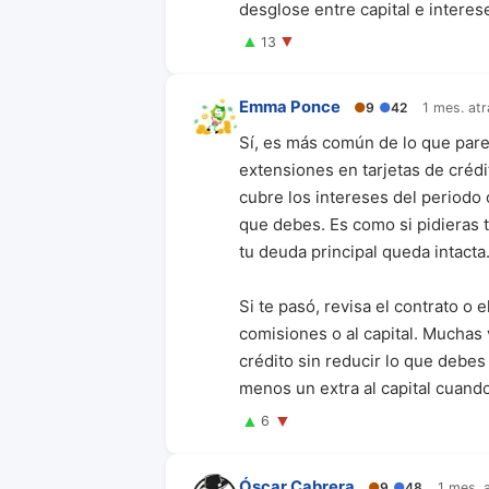
desglose entre capital e interes
▲
▼
13
Emma Ponce
●
9
●
42
1 mes. atr
Sí, es más común de lo que pare
extensiones en tarjetas de créd
cubre los intereses del periodo o
que debes. Es como si pidieras t
tu deuda principal queda intacta
Si te pasó, revisa el contrato o 
comisiones o al capital. Muchas 
crédito sin reducir lo que debes 
menos un extra al capital cuand
▲
▼
6
Óscar Cabrera
●
9
●
48
1 mes. 