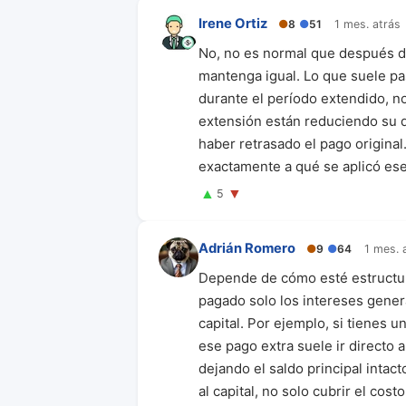
Irene Ortiz
●
8
●
51
1 mes. atrás
No, no es normal que después de
mantenga igual. Lo que suele pa
durante el período extendido, n
extensión están reduciendo su d
haber retrasado el pago original
exactamente a qué se aplicó ese
▲
▼
5
Adrián Romero
●
9
●
64
1 mes. 
Depende de cómo esté estructur
pagado solo los intereses gener
capital. Por ejemplo, si tienes u
ese pago extra suele ir directo 
dejando el saldo principal intac
al capital, no solo cubrir el cos