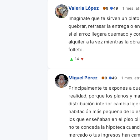
Valeria López
●
9
●
49
1 mes. at
Imagínate que te sirven un plato
quebrar, retrasar la entrega o 
si el arroz llegara quemado y co
alquiler a la vez mientras la ob
folleto.
▲
▼
14
Miguel Pérez
●
9
●
49
1 mes. at
Principalmente te expones a que
realidad, porque los planos y m
distribución interior cambia li
habitación más pequeña de lo es
los que enseñaban en el piso pil
no te conceda la hipoteca cuando
mercado o tus ingresos han camb