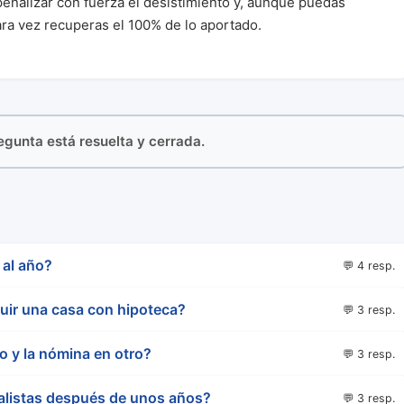
penalizar con fuerza el desistimiento y, aunque puedas
ra vez recuperas el 100% de lo aportado.
regunta está resuelta y cerrada.
 al año?
💬 4 resp.
uir una casa con hipoteca?
💬 3 resp.
o y la nómina en otro?
💬 3 resp.
alistas después de unos años?
💬 3 resp.