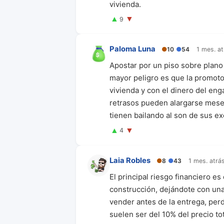
vivienda.
▲
▼
9
Paloma Luna
●
10
●
54
1 mes. at
Apostar por un piso sobre plano
mayor peligro es que la promoto
vivienda y con el dinero del en
retrasos pueden alargarse meses 
tienen bailando al son de sus e
▲
▼
4
Laia Robles
●
8
●
43
1 mes. atrá
El principal riesgo financiero e
construcción, dejándote con una 
vender antes de la entrega, perd
suelen ser del 10% del precio tot