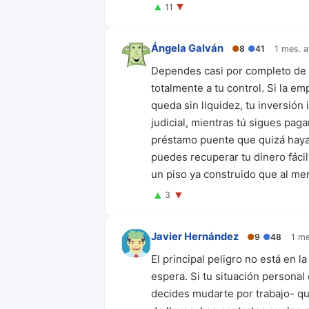
▲
▼
11
Ángela Galván
●
8
●
41
1 mes. a
Dependes casi por completo de la
totalmente a tu control. Si la 
queda sin liquidez, tu inversió
judicial, mientras tú sigues paga
préstamo puente que quizá haya
puedes recuperar tu dinero fácil
un piso ya construido que al me
▲
▼
3
Javier Hernández
●
9
●
48
1 me
El principal peligro no está en l
espera. Si tu situación persona
decides mudarte por trabajo- qu