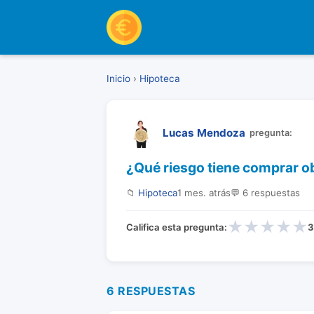
Inicio
›
Hipoteca
Lucas Mendoza
pregunta:
¿Qué riesgo tiene comprar o
📁
Hipoteca
1 mes. atrás
💬 6 respuestas
★
★
★
★
★
Califica esta pregunta:
3
6 RESPUESTAS