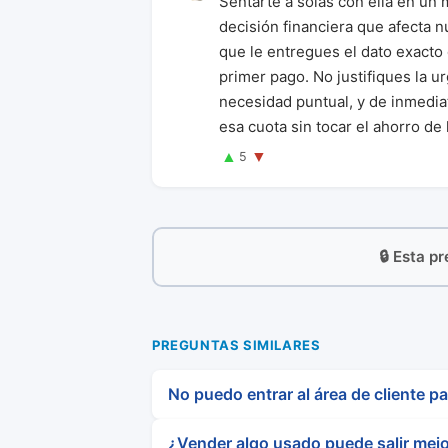
Sentarte a solas con ella en un
decisión financiera que afecta 
que le entregues el dato exacto de
primer pago. No justifiques la 
necesidad puntual, y de inmedia
esa cuota sin tocar el ahorro de 
▲
▼
5
🔒 Esta p
PREGUNTAS SIMILARES
No puedo entrar al área de cliente p
¿Vender algo usado puede salir mejo