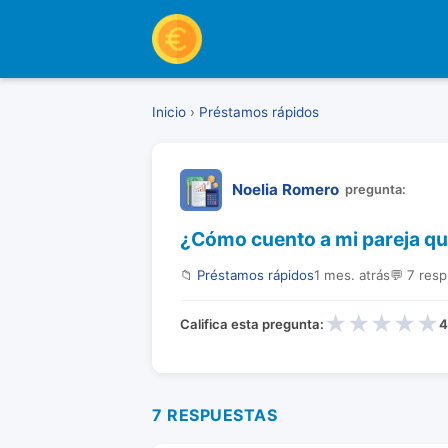
Inicio
›
Préstamos rápidos
Noelia Romero
pregunta:
¿Cómo cuento a mi pareja que
📁
Préstamos rápidos
1 mes. atrás
💬 7 res
★
★
★
★
★
Califica esta pregunta:
4
7 RESPUESTAS