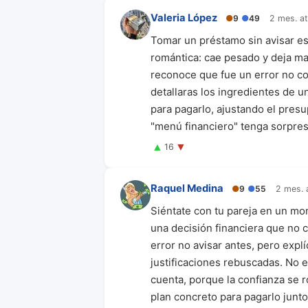
Valeria López
●
9
●
49
2 mes. a
Tomar un préstamo sin avisar es
romántica: cae pesado y deja ma
reconoce que fue un error no con
detallaras los ingredientes de u
para pagarlo, ajustando el presu
"menú financiero" tenga sorpre
▲
▼
16
Raquel Medina
●
9
●
55
2 mes. 
Siéntate con tu pareja en un mo
una decisión financiera que no 
error no avisar antes, pero expl
justificaciones rebuscadas. No 
cuenta, porque la confianza se r
plan concreto para pagarlo junt