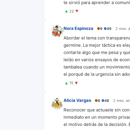
te sirvió para aprender a comuni
▲
▼
22
Nora Espinoza
●
9
●
49
2 mes. a
Abordar el tema con transparen
germine. La mejor táctica es e
contarte algo que me pesa y que
leído en varios ensayos de econ
tambalea cuando un movimiento un
el porqué de la urgencia sin ad
▲
▼
15
Alicia Vargas
●
8
●
48
2 mes. at
Reconocer que actuaste sin cons
inmediato en un momento privado
el motivo detrás de la decisión.