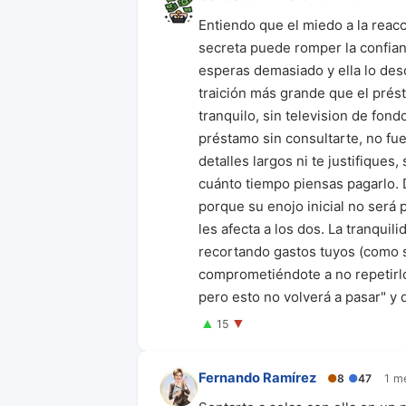
Entiendo que el miedo a la reac
secreta puede romper la confian
esperas demasiado y ella lo desc
traición más grande que el prés
tranquilo, sin television de fond
préstamo sin consultarte, no fue
detalles largos ni te justifiques
cuánto tiempo piensas pagarlo. 
porque su enojo inicial no será 
les afecta a los dos. La tranquil
recortando gastos tuyos (como sa
comprometiéndote a no repetirlo
pero esto no volverá a pasar" y
▲
▼
15
Fernando Ramírez
●
8
●
47
1 m