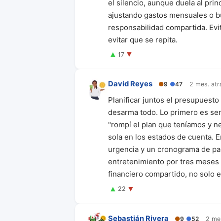
el silencio, aunque duela al pri
ajustando gastos mensuales o b
responsabilidad compartida. Evi
evitar que se repita.
▲
▼
17
David Reyes
●
9
●
47
2 mes. atr
Planificar juntos el presupuesto
desarma todo. Lo primero es se
"rompí el plan que teníamos y ne
sola en los estados de cuenta. En
urgencia y un cronograma de pa
entretenimiento por tres meses 
financiero compartido, no solo e
▲
▼
22
Sebastián Rivera
●
9
●
52
2 me