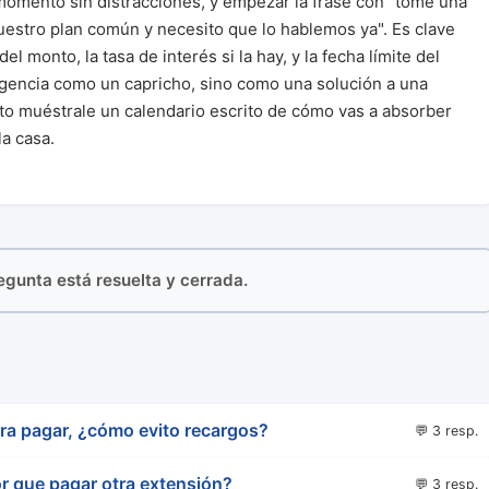
 momento sin distracciones, y empezar la frase con "tomé una
nuestro plan común y necesito que lo hablemos ya". Es clave
l monto, la tasa de interés si la hay, y la fecha límite del
urgencia como un capricho, sino como una solución a una
to muéstrale un calendario escrito de cómo vas a absorber
la casa.
regunta está resuelta y cerrada.
ara pagar, ¿cómo evito recargos?
💬 3 resp.
r que pagar otra extensión?
💬 3 resp.