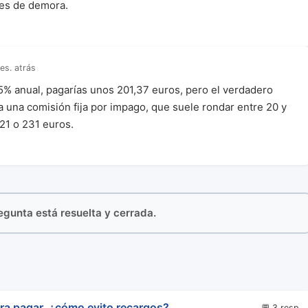
ses de demora.
es. atrás
25% anual, pagarías unos 201,37 euros, pero el verdadero
ra una comisión fija por impago, que suele rondar entre 20 y
21 o 231 euros.
regunta está resuelta y cerrada.
ara pagar, ¿cómo evito recargos?
💬 3 resp.