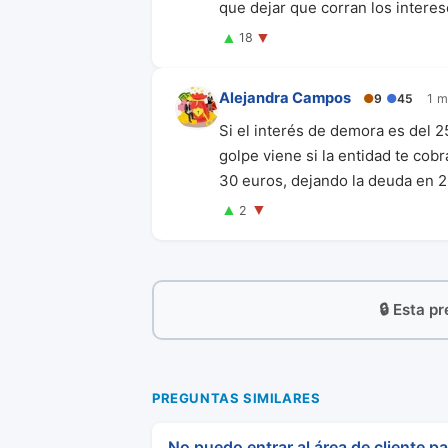
que dejar que corran los intere
▲
▼
18
Alejandra Campos
●
9
●
45
1 m
Si el interés de demora es del 
golpe viene si la entidad te cob
30 euros, dejando la deuda en 2
▲
▼
2
🔒 Esta p
PREGUNTAS SIMILARES
No puedo entrar al área de cliente p