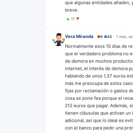
que algunas entidades añaden, y
breve.
▲
▼
17
Vera Miranda
●
9
●
43
1 mes. at
Normalmente esos 10 días de ret
que el verdadero problema no es
de demora en muchos productos.
internet, el interés de demora p
hablando de unos 1,37 euros ext
más me preocupa de estos casos
fijas por reclamación o gastos d
cosa se pone fea porque el recar
212 euros que pagar. Además, si
tienen cláusulas que activan un 
adicional, así que lo ideal es evi
con el banco para pedir una pró