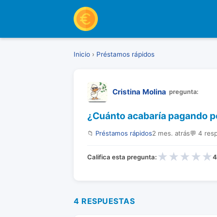
Inicio
›
Préstamos rápidos
Cristina Molina
pregunta:
¿Cuánto acabaría pagando po
📁
Préstamos rápidos
2 mes. atrás
💬 4 res
★
★
★
★
★
Califica esta pregunta:
4
4 RESPUESTAS