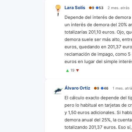
Lara Solís
●
9
●
53
2 mes. atrás
Depende del interés de demora q
un interés de demora del 20% anu
totalizarías 201,10 euros. Ojo, q
demora suele ser más alto, entre
euros, quedando en 201,37 euros
reclamación de impago, como 5 o 
euros en lugar del simple interé
▲
▼
19
Álvaro Ortiz
●
9
●
46
1 mes. atr
El cálculo exacto depende del ti
pero lo habitual en tarjetas de 
y 1,50 euros adicionales. Si ha
demora anual del 25%, la cuenta 
totalizando 201,37 euros. Eso sí