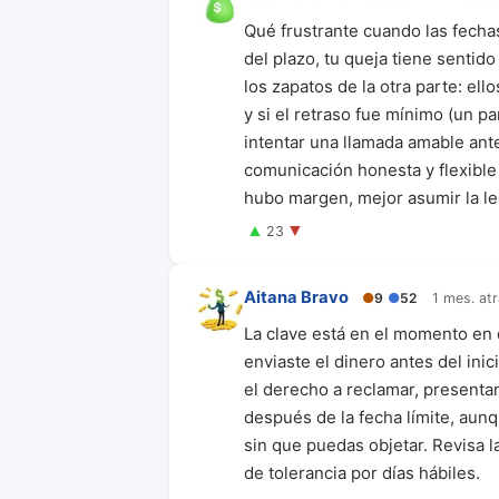
Qué frustrante cuando las fechas
del plazo, tu queja tiene sentido
los zapatos de la otra parte: ell
y si el retraso fue mínimo (un p
intentar una llamada amable ant
comunicación honesta y flexible 
hubo margen, mejor asumir la le
▲
▼
23
Aitana Bravo
●
9
●
52
1 mes. at
La clave está en el momento en 
enviaste el dinero antes del inic
el derecho a reclamar, presenta
después de la fecha límite, aunq
sin que puedas objetar. Revisa 
de tolerancia por días hábiles.