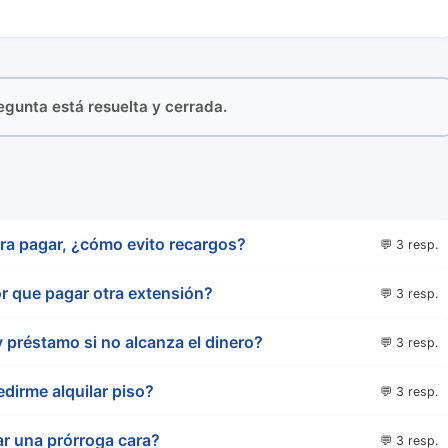
regunta está resuelta y cerrada.
ara pagar, ¿cómo evito recargos?
💬 3 resp.
r que pagar otra extensión?
💬 3 resp.
 préstamo si no alcanza el dinero?
💬 3 resp.
edirme alquilar piso?
💬 3 resp.
r una prórroga cara?
💬 3 resp.