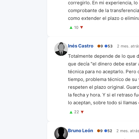
corregirlo. En mi experiencia, lo 
comprobante de la transferencia 
como extender el plazo o elimina
▲
▼
10
Inés Castro
●
9
●
53
2 mes. atrá
Totalmente depende de lo que dig
que decía "el dinero debe estar a
técnica para no aceptarlo. Pero o
tiempo, problema técnico de su w
respeten el plazo original. Guard
la fecha y hora. Y si el retraso
lo aceptan, sobre todo si llama
▲
▼
22
Bruno León
●
9
●
52
2 mes. atrá