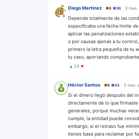
Diego Martínez
●
9
●
36
2 mes. 
Depende totalmente de las condic
especificaba una fecha límite de
aplicar las penalizaciones estab
o por causas ajenas a tu control
primero la letra pequeña de tu a
tu caso, aportando comprobantes
▲
▼
23
Héctor Santos
●
8
●
43
2 mes. 
Si el dinero llegó después del i
directamente de lo que firmaste 
generales, porque muchas veces 
cumple, la entidad puede conside
embargo, si el retraso fue mínim
tienes base para reclamar por f