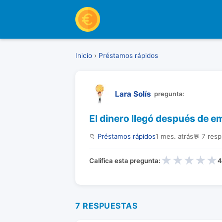
Inicio
›
Préstamos rápidos
Lara Solís
pregunta:
El dinero llegó después de 
📁
Préstamos rápidos
1 mes. atrás
💬 7 res
★
★
★
★
★
Califica esta pregunta:
4
7 RESPUESTAS