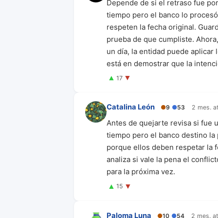
Depende de si el retraso fue por 
tiempo pero el banco lo procesó 
respeten la fecha original. Guar
prueba de que cumpliste. Ahora, 
un día, la entidad puede aplicar
está en demostrar que la intenci
▲
▼
17
Catalina León
●
9
●
53
2 mes. a
Antes de quejarte revisa si fue u
tiempo pero el banco destino la
porque ellos deben respetar la f
analiza si vale la pena el confli
para la próxima vez.
▲
▼
15
Paloma Luna
●
10
●
54
2 mes. a