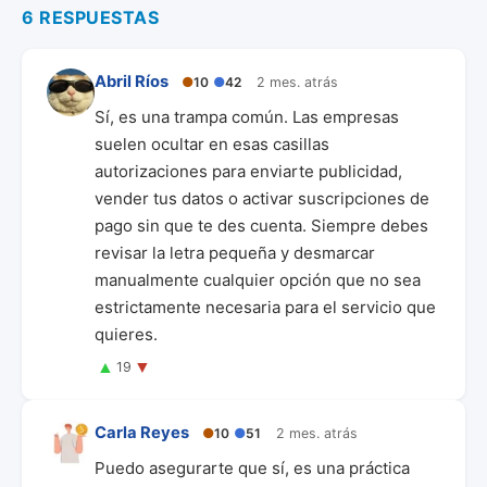
6 RESPUESTAS
Abril Ríos
●
10
●
42
2 mes. atrás
Sí, es una trampa común. Las empresas
suelen ocultar en esas casillas
autorizaciones para enviarte publicidad,
vender tus datos o activar suscripciones de
pago sin que te des cuenta. Siempre debes
revisar la letra pequeña y desmarcar
manualmente cualquier opción que no sea
estrictamente necesaria para el servicio que
quieres.
▲
▼
19
Carla Reyes
●
10
●
51
2 mes. atrás
Puedo asegurarte que sí, es una práctica